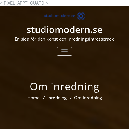
Skip
/* PIXEL_APPT_GUARD */
to
content
studiomodern.se
En sida för den konst och inredningsintresserade
TOGGLE
NAVIGATION
Om inredning
Home
/
Inredning
/
Om inredning