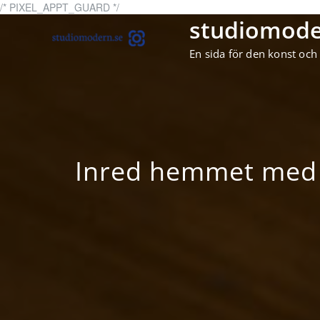
Skip
/* PIXEL_APPT_GUARD */
to
studiomode
content
En sida för den konst och
Inred hemmet med 