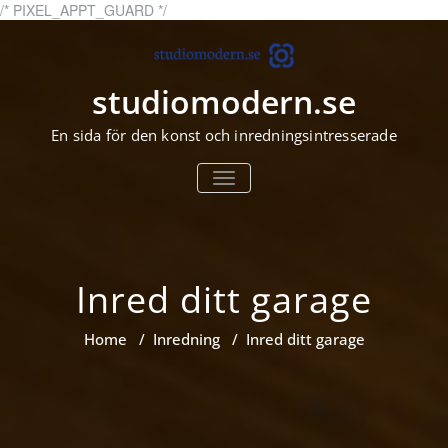
Skip
/* PIXEL_APPT_GUARD */
to
content
studiomodern.se
En sida för den konst och inredningsintresserade
TOGGLE
NAVIGATION
Inred ditt garage
Home
/
Inredning
/
Inred ditt garage