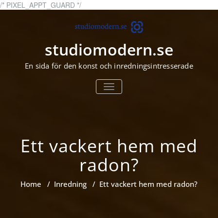
Skip
/* PIXEL_APPT_GUARD */
to
content
studiomodern.se
En sida för den konst och inredningsintresserade
TOGGLE
NAVIGATION
Ett vackert hem med
radon?
Home
/
Inredning
/
Ett vackert hem med radon?